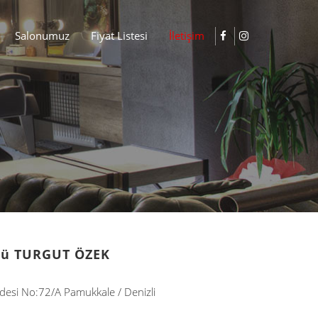
Salonumuz
Fiyat Listesi
İletişim
örü TURGUT ÖZEK
si No:72/A Pamukkale / Denizli